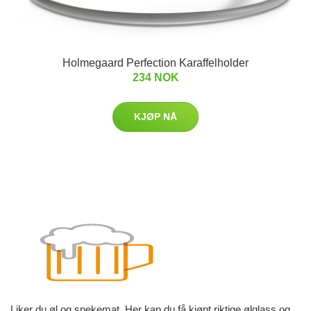
Holmegaard Perfection Karaffelholder
234 NOK
KJØP NÅ
Liker du øl og spekemat. Her kan du få kjøpt riktige ølglass og