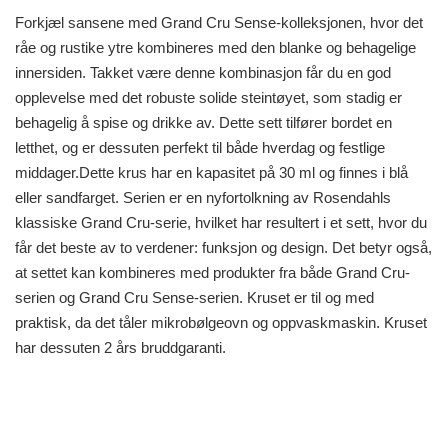
Forkjæl sansene med Grand Cru Sense-kolleksjonen, hvor det
råe og rustike ytre kombineres med den blanke og behagelige
innersiden. Takket være denne kombinasjon får du en god
opplevelse med det robuste solide steintøyet, som stadig er
behagelig å spise og drikke av. Dette sett tilfører bordet en
letthet, og er dessuten perfekt til både hverdag og festlige
middager.Dette krus har en kapasitet på 30 ml og finnes i blå
eller sandfarget. Serien er en nyfortolkning av Rosendahls
klassiske Grand Cru-serie, hvilket har resultert i et sett, hvor du
får det beste av to verdener: funksjon og design. Det betyr også,
at settet kan kombineres med produkter fra både Grand Cru-
serien og Grand Cru Sense-serien. Kruset er til og med
praktisk, da det tåler mikrobølgeovn og oppvaskmaskin. Kruset
har dessuten 2 års bruddgaranti.