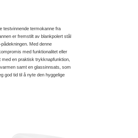
ne testvinnende termokanne fra
nen er fremstilt av blankpolert stål
bord-pådekningen. Med denne
ompromis med funktionalitet eller
t med en praktisk trykknapfunktion,
å varmen samt en glassinnsats, som
g god tid til å nyte den hyggelige