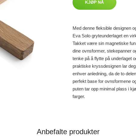
KJØP NÅ
Med denne fleksible designen o
Eva Solo gryteunderlaget en virk
Takket være sin magnetiske funks
dine ovnsformer, stekepanner og
tenke på å flytte på underlaget 
praktiske kryssdesignen lar deg 
enhver anledning, da de to delen
perfekt base for ovnsformene og 
puten tar opp minimal plass i kjø
farger.
Anbefalte produkter