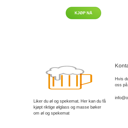
KJØP NÅ
Kont
Hvis d
oss på
info@o
Liker du øl og spekemat. Her kan du få
kjøpt riktige ølglass og masse bøker
om øl og spekemat