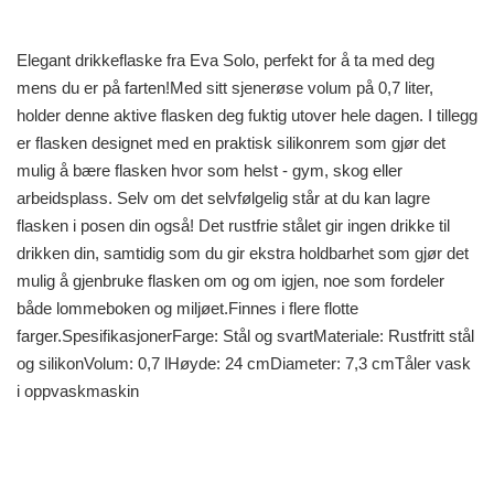
Elegant drikkeflaske fra Eva Solo, perfekt for å ta med deg
mens du er på farten!Med sitt sjenerøse volum på 0,7 liter,
holder denne aktive flasken deg fuktig utover hele dagen. I tillegg
er flasken designet med en praktisk silikonrem som gjør det
mulig å bære flasken hvor som helst - gym, skog eller
arbeidsplass. Selv om det selvfølgelig står at du kan lagre
flasken i posen din også! Det rustfrie stålet gir ingen drikke til
drikken din, samtidig som du gir ekstra holdbarhet som gjør det
mulig å gjenbruke flasken om og om igjen, noe som fordeler
både lommeboken og miljøet.Finnes i flere flotte
farger.SpesifikasjonerFarge: Stål og svartMateriale: Rustfritt stål
og silikonVolum: 0,7 lHøyde: 24 cmDiameter: 7,3 cmTåler vask
i oppvaskmaskin