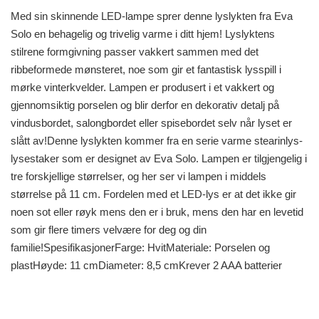
Med sin skinnende LED-lampe sprer denne lyslykten fra Eva
Solo en behagelig og trivelig varme i ditt hjem! Lyslyktens
stilrene formgivning passer vakkert sammen med det
ribbeformede mønsteret, noe som gir et fantastisk lysspill i
mørke vinterkvelder. Lampen er produsert i et vakkert og
gjennomsiktig porselen og blir derfor en dekorativ detalj på
vindusbordet, salongbordet eller spisebordet selv når lyset er
slått av!Denne lyslykten kommer fra en serie varme stearinlys-
lysestaker som er designet av Eva Solo. Lampen er tilgjengelig i
tre forskjellige størrelser, og her ser vi lampen i middels
størrelse på 11 cm. Fordelen med et LED-lys er at det ikke gir
noen sot eller røyk mens den er i bruk, mens den har en levetid
som gir flere timers velvære for deg og din
familie!SpesifikasjonerFarge: HvitMateriale: Porselen og
plastHøyde: 11 cmDiameter: 8,5 cmKrever 2 AAA batterier