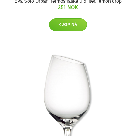
Eva Solo Urban Termosflaske 0,5 liter, lemon drop
351 NOK
KJØP NÅ