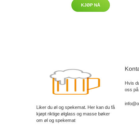
KJØP NÅ
Kont
Hvis d
oss på
info@o
Liker du øl og spekemat. Her kan du få
kjøpt riktige ølglass og masse bøker
om øl og spekemat