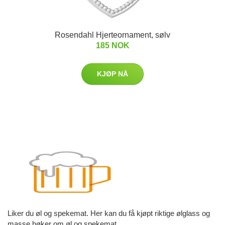
Rosendahl Hjerteornament, sølv
185 NOK
KJØP NÅ
Liker du øl og spekemat. Her kan du få kjøpt riktige ølglass og
masse bøker om øl og spekemat