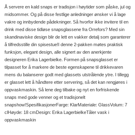
Å servere en kald snaps er tradisjon i høytider som påske, jul og
midsommer. Og på disse festlige anledninger ønsker vi å lage
vakre og innbydende pådekninger. Så hvorfor ikke invitere til en
drink med disse tidløse snapsglassene fra Orrefors? Med sin
skandinaviske design blir de lett en vakker detalj som garanterer
å tilfredsstille din spisestue!I denne 2-pakken møtes praktisk
funksjon, elegant design, alle signert av den anerkjente
designeren Erika Lagerbielke. Formen på snapsglasset er
tilpasset for å markere de beste egenskapene til drikkevaren
mens du balanserer godt med glassets utstrålende ytre. I tillegg
er glasset lett å håndtere etter servering, så det kan rengjøres i
oppvaskmaskin. Så lene deg tilbake og nyt en forfriskende
snaps med gode venner og et tradisjonelt
snapshow!SpesifikasjonerFarge: KlarMateriale: GlassVolum: 7
clHøyde: 18 cmDesign: Erika LagerbielkeTåler vask i
oppvaskmaskin