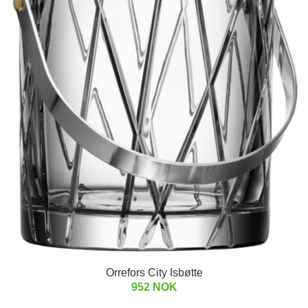
Orrefors City Isbøtte
952 NOK