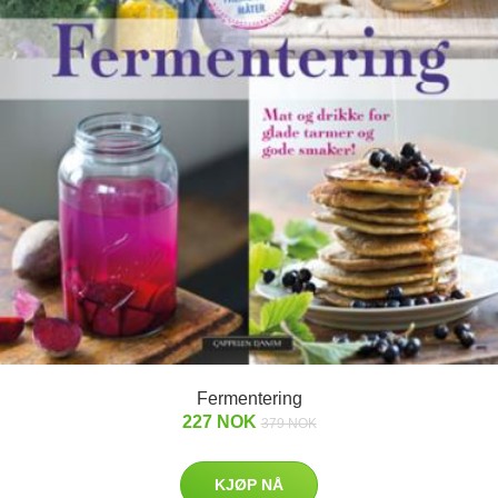
Fermentering
227 NOK
379 NOK
KJØP NÅ