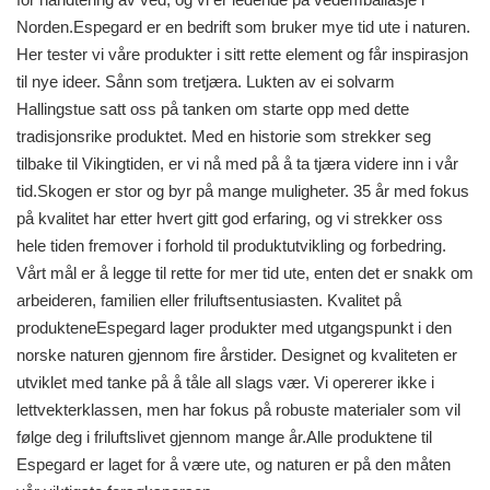
Norden.Espegard er en bedrift som bruker mye tid ute i naturen.
Her tester vi våre produkter i sitt rette element og får inspirasjon
til nye ideer. Sånn som tretjæra. Lukten av ei solvarm
Hallingstue satt oss på tanken om starte opp med dette
tradisjonsrike produktet. Med en historie som strekker seg
tilbake til Vikingtiden, er vi nå med på å ta tjæra videre inn i vår
tid.Skogen er stor og byr på mange muligheter. 35 år med fokus
på kvalitet har etter hvert gitt god erfaring, og vi strekker oss
hele tiden fremover i forhold til produktutvikling og forbedring.
Vårt mål er å legge til rette for mer tid ute, enten det er snakk om
arbeideren, familien eller friluftsentusiasten. Kvalitet på
produkteneEspegard lager produkter med utgangspunkt i den
norske naturen gjennom fire årstider. Designet og kvaliteten er
utviklet med tanke på å tåle all slags vær. Vi opererer ikke i
lettvekterklassen, men har fokus på robuste materialer som vil
følge deg i friluftslivet gjennom mange år.Alle produktene til
Espegard er laget for å være ute, og naturen er på den måten