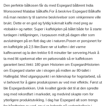
Den perfekte bålkosen får du med Espegard bålbrent India
Monsooned Malabar bålkaffe.For å beskrive Espegard Bålkaffe
må man nesten ty til samme beskrivelser som vinkjennere ville
brukt. Dette er en god og fyldig kokmalt kaffe med preg av
«tobakk» og nøtter. Super i kaffekjelen på bålet både for å starte
turdagen i teltåpningen, i turpausen midt på dagen eller som
avslutningen på en flott dag ute i naturen.Posen er porsjonert for
en kaffekjele på 2,5 liter.Bare rør ut kaffen i det varme
kaffevannet og la den trekke 6-8 minutter før servering.Husk å
ta med litt spekemat eller en pølsesnabb så er kaffekosen
garantert best.Vekt: 180 gram Historien om EspegardHistorien
om Espegard starter ute i skogen på midten av 80-tallet i
Hallingdal. Med utgangspunkt i en lidenskap for hogstarbeid, så
vi behovet for å gjøre produksjonen av ved mer effektiv. Først ut
ble Espegardsekken. Unik kvalitet gjorde det til at den spredte
seg med rekordfart i markedet, og medvind skapte rom for
ytterligere produktutvikling. I dag har Espegard alt som trengs
for håndtering av ved, og vi er ledende på vedemballasje i