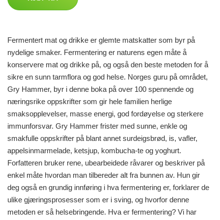
Fermentert mat og drikke er glemte matskatter som byr på
nydelige smaker. Fermentering er naturens egen måte å
konservere mat og drikke på, og også den beste metoden for å
sikre en sunn tarmflora og god helse. Norges guru på området,
Gry Hammer, byr i denne boka på over 100 spennende og
næringsrike oppskrifter som gir hele familien herlige
smaksopplevelser, masse energi, god fordøyelse og sterkere
immunforsvar. Gry Hammer frister med sunne, enkle og
smakfulle oppskrifter på blant annet surdeigsbrød, is, vafler,
appelsinmarmelade, ketsjup, kombucha-te og yoghurt.
Forfatteren bruker rene, ubearbeidede råvarer og beskriver på
enkel måte hvordan man tilbereder alt fra bunnen av. Hun gir
deg også en grundig innføring i hva fermentering er, forklarer de
ulike gjæringsprosesser som er i sving, og hvorfor denne
metoden er så helsebringende. Hva er fermentering? Vi har