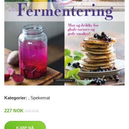
Kategorier:
,
Spekemat
227 NOK
379 NOK
KJØP NÅ