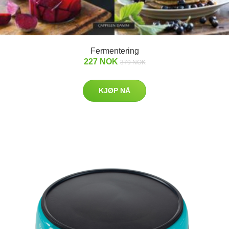
Fermentering
227 NOK
379 NOK
KJØP NÅ